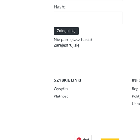
Hasło:
Zaloguj się
Nie pamiętasz hasła?
Zarejestruj się
SZYBKIE LINKI
INF
Wysyłka
Reg
Płatności
Poli
Usta