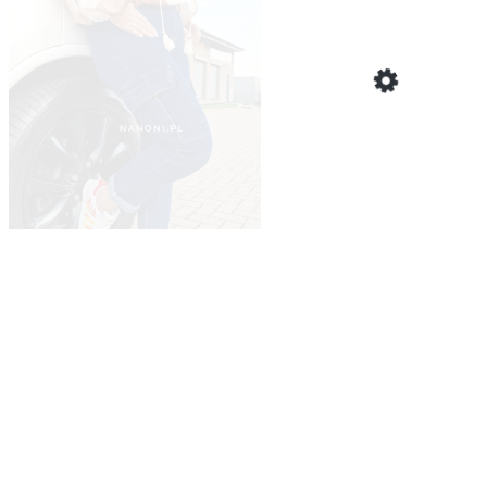
Spodnie Granatowe z Kieszeniami Cargo Plus Size 42-50 Flavia
49,00 zł
Cena regularna:
109,00 zł
Najniższa cena:
59,00 zł
Do koszyka