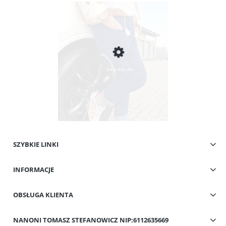
SZYBKIE LINKI
Spodnie Granatowe z Kieszeniami Cargo Plus Size 42-50 Flavia
INFORMACJE
49,00 zł
Cena regularna:
109,00 zł
Najniższa cena:
59,00 zł
OBSŁUGA KLIENTA
Do koszyka
NANONI TOMASZ STEFANOWICZ NIP:6112635669