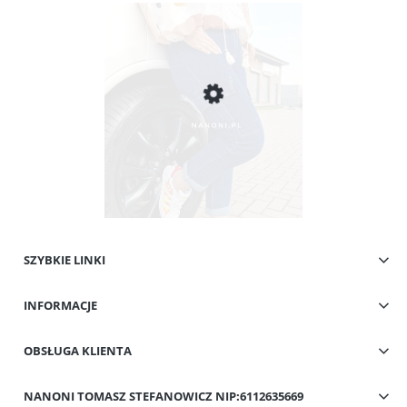
SZYBKIE LINKI
Spodnie Granatowe z Kieszeniami Cargo Plus Size 42-50 Flavia
INFORMACJE
49,00 zł
Cena regularna:
109,00 zł
Najniższa cena:
59,00 zł
OBSŁUGA KLIENTA
Do koszyka
NANONI TOMASZ STEFANOWICZ NIP:6112635669