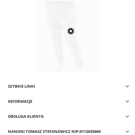
SZYBKIE LINKI
Spodnie Gniecione Woskowane Bordowe Tokio Big Plus Size
INFORMACJE
59,00 zł
Cena regularna:
99,00 zł
Najniższa cena:
69,00 zł
OBSŁUGA KLIENTA
Powiadom o dostępności
NANONI TOMASZ STEFANOWICZ NIP:6112635669