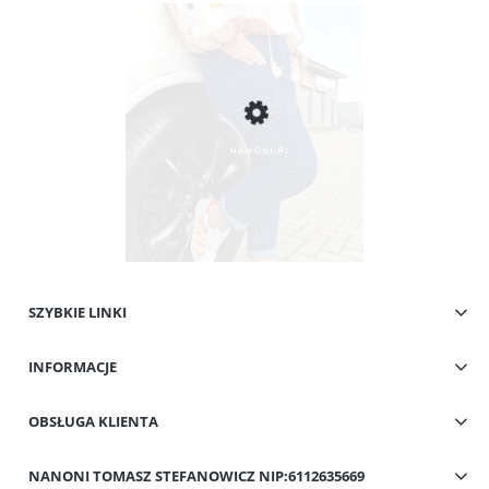
SZYBKIE LINKI
Spodnie Granatowe z Kieszeniami Cargo Plus Size 42-50 Flavia
INFORMACJE
49,00 zł
Cena regularna:
109,00 zł
Najniższa cena:
59,00 zł
OBSŁUGA KLIENTA
Do koszyka
NANONI TOMASZ STEFANOWICZ NIP:6112635669