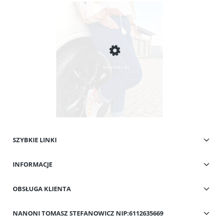
SZYBKIE LINKI
Spodnie Granatowe z Kieszeniami Cargo Plus Size 42-50 Flavia
INFORMACJE
49,00 zł
Cena regularna:
109,00 zł
Najniższa cena:
59,00 zł
OBSŁUGA KLIENTA
Do koszyka
NANONI TOMASZ STEFANOWICZ NIP:6112635669