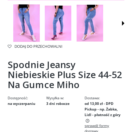
DODAJ DO PRZECHOWALNI
Spodnie Jeansy
Niebieskie Plus Size 44-52
Na Gumce Miho
Dostępność:
Wysyłka w:
Dostawa:
na wyczerpaniu
3 dni robocze
od 13,00 zł
- DPD
Pickup - np. Żabka,
Lidl - płatność z góry
sprawdź formy
Cena nie zawiera ewentualnych kosztów płatności
dostawy