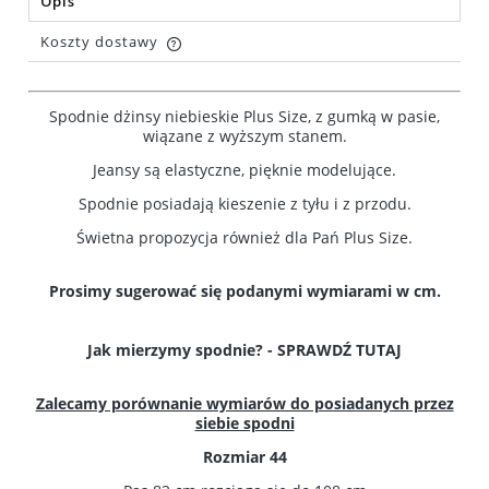
Opis
Koszty dostawy
Cena nie zawiera ewentualnych kosztów płatności
Spodnie dżinsy niebieskie Plus Size, z gumką w pasie,
wiązane z wyższym stanem.
Jeansy są elastyczne, pięknie modelujące.
Spodnie posiadają kieszenie z tyłu i z przodu.
Świetna propozycja również dla Pań Plus Size.
Prosimy sugerować się podanymi wymiarami w cm.
Jak mierzymy spodnie? -
SPRAWDŹ TUTAJ
Zalecamy porównanie wymiarów do posiadanych przez
siebie spodni
Rozmiar 44