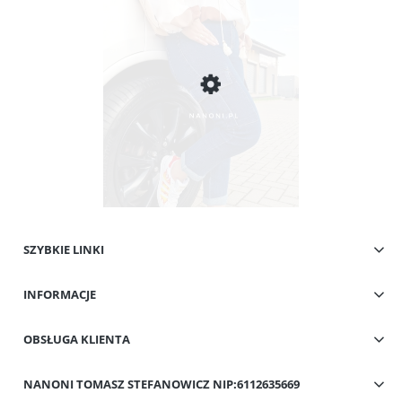
SZYBKIE LINKI
Spodnie Granatowe z Kieszeniami Cargo Plus Size 42-50 Flavia
INFORMACJE
49,00 zł
Cena regularna:
109,00 zł
Najniższa cena:
59,00 zł
OBSŁUGA KLIENTA
Do koszyka
NANONI TOMASZ STEFANOWICZ NIP:6112635669