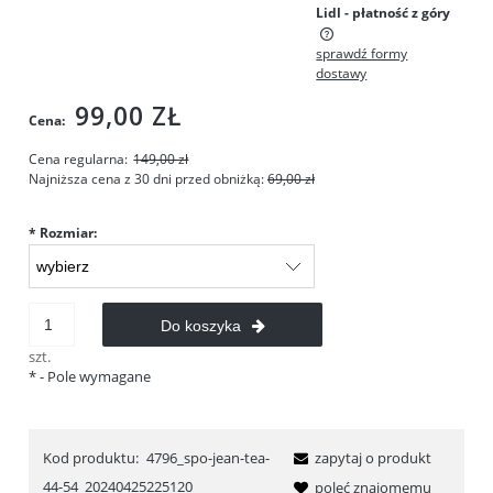
Lidl - płatność z góry
sprawdź formy
Cena nie zawiera ewentualnych kosztów płatności
dostawy
99,00 ZŁ
Cena:
Cena regularna:
149,00 zł
Najniższa cena z 30 dni przed obniżką:
69,00 zł
*
Rozmiar:
Do koszyka
szt.
*
- Pole wymagane
Kod produktu:
4796_spo-jean-tea-
zapytaj o produkt
44-54_20240425225120
poleć znajomemu