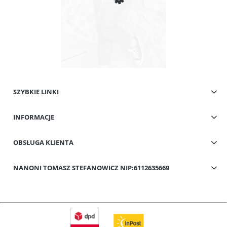
SZYBKIE LINKI
Spodnie Gniecione Woskowane Różowe Tokio Big Plus Size
INFORMACJE
59,00 zł
Cena regularna:
99,00 zł
Najniższa cena:
69,00 zł
OBSŁUGA KLIENTA
Powiadom o dostępności
NANONI TOMASZ STEFANOWICZ NIP:6112635669