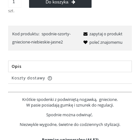
Do koszyka
szt.
Kod produktu:
spodnie-szorty-
zapytaj o produkt
gniecione-niebieskie-jasne2
poleć znajomemu
Opis
Koszty dostawy
Cena nie zawiera ewentualnych kosztów płatności
Krótkie spodenki z podwiniętą nogawką, gniecione.
W pasie posiadają gumkę i sznurek do regulacji.
Spodnie można odwinąć.
Niezwykle wygodne, świetne do codziennych stylizacji.
Rozmiar uniwersalny (44-52)