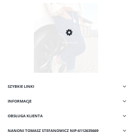
SZYBKIE LINKI
Spodnie Granatowe z Kieszeniami Cargo Plus Size 42-50 Flavia
INFORMACJE
49,00 zł
Cena regularna:
109,00 zł
Najniższa cena:
59,00 zł
OBSŁUGA KLIENTA
Do koszyka
NANONI TOMASZ STEFANOWICZ NIP:6112635669