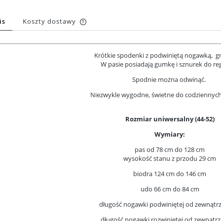
is
Koszty dostawy
Cena nie zawiera ewentualnych
Krótkie spodenki z podwiniętą nogawką, gn
kosztów płatności
W pasie posiadają gumkę i sznurek do reg
Spodnie można odwinąć.
Niezwykle wygodne, świetne do codziennych s
Rozmiar uniwersalny (44-52)
Wymiary:
pas od 78 cm do 128 cm
wysokość stanu z przodu 29 cm
biodra 124 cm do 146 cm
udo 66 cm do 84 cm
długość nogawki podwiniętej od zewnątr
długość nogawki rozwiniętej od zewnątrz