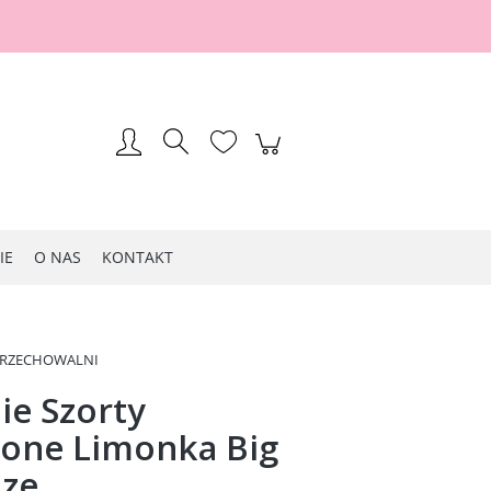
Zarejestruj się
Zaloguj się
IE
O NAS
KONTAKT
PRZECHOWALNI
ie Szorty
ione Limonka Big
ize