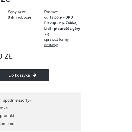
Wysyłka w:
Dostawa:
3 dni robocze
od 13,00 zł
- DPD
Pickup - np. Żabka,
Lidl - płatność z góry
sprawdź formy
dostawy
ra ewentualnych
ci
0 ZŁ
Do koszyka
:
spodnie-szorty-
monka
 produkt
ajomemu