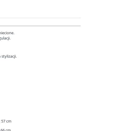
iecione.
ulacji.
tylizacji.
z 57 cm
 66 cm