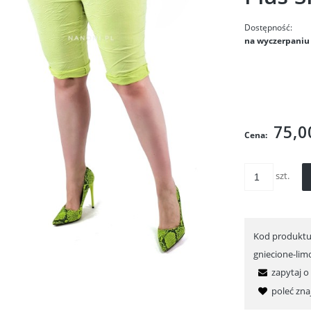
Dostępność:
na wyczerpaniu
Cena nie zawie
kosztów płatnoś
75,0
Cena:
szt.
Kod produktu
gniecione-li
zapytaj o
poleć zn