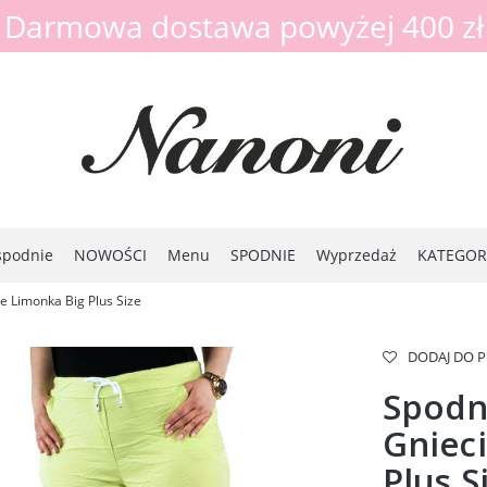
Darmowa dostawa powyżej 400 zł
spodnie
NOWOŚCI
Menu
SPODNIE
Wyprzedaż
KATEGOR
e Limonka Big Plus Size
DODAJ DO 
Spodn
Gniec
Plus S